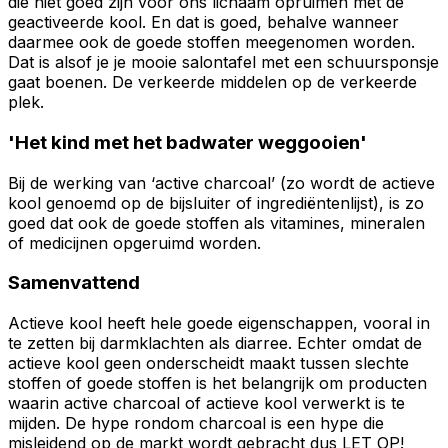
die niet goed zijn voor ons lichaam opruimen met de
geactiveerde kool. En dat is goed, behalve wanneer
daarmee ook de goede stoffen meegenomen worden.
Dat is alsof je je mooie salontafel met een schuursponsje
gaat boenen. De verkeerde middelen op de verkeerde
plek.
'Het kind met het badwater weggooien'
Bij de werking van ‘active charcoal’ (zo wordt de actieve
kool genoemd op de bijsluiter of ingrediëntenlijst), is zo
goed dat ook de goede stoffen als vitamines, mineralen
of medicijnen opgeruimd worden.
Samenvattend
Actieve kool heeft hele goede eigenschappen, vooral in
te zetten bij darmklachten als diarree. Echter omdat de
actieve kool geen onderscheidt maakt tussen slechte
stoffen of goede stoffen is het belangrijk om producten
waarin active charcoal of actieve kool verwerkt is te
mijden. De hype rondom charcoal is een hype die
misleidend op de markt wordt gebracht dus LET OP!