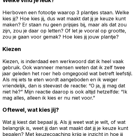
Welke vind je leuk?
Hierboven een fotootje waarop 3 plantjes staan. Welke
kies jij? Hoe kies jij, dus wat maakt dat jij je keuze kunt
maken? Er staan nu geen prijsjes bij, maar als dat zou
zijn, zou je daar op letten? Of let je vooral op grootte,
zou je gaan voor gemak? Hoe kies jij jouw plantje?
Kiezen
Kiezen, is inderdaad een werkwoord dat ik heel vaak
gebruik. Ook wanneer mensen weten dat ik zelf twee
jaar geleden het roer heb omgegooid wat betreft leefstijl.
Als mij iets te eten wordt aangeboden en ik weiger
vriendelijk, dan is steevast de reactie: “O ja, jij mag dat
niet hè?” Mijn reactie daarop is ook altijd hetzelfde: “Ik
mag alles, alleen ik kies er nu niet voor.”
Oftewel, wat kies jij?
Wat jij kiest dat bepaal jij. Als jij weet wat je wilt, of wat
belangrijk is, weet jij dan wat maakt dat jij je keuze kunt
bepalen? Met keuzecoaching krijg je inzicht in hoe jij